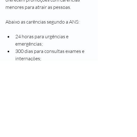
menores para atrair as pessoas.
Abaixo as carências segundo a ANS:
24 horas para urgências e 
emergências;
300 dias para consultas exames e 
internações;
2 anos para doenças preexistentes.
Situações riscos de lesões permanentes 
ou situações de risco de vida são 
classificadas como urgentes e situações 
de emergência. Apesar do prazo de 300 
dias, a maioria das operadoras começa a 
oferecer serviços de consulta e exame 
após 30 dias contanto da assinatura do 
contrato.