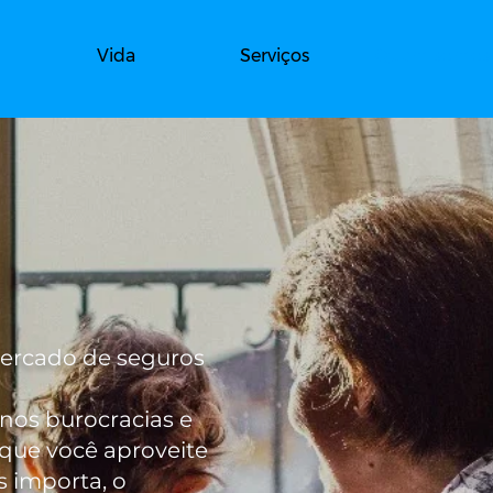
Vida
Serviços
Quem somos
mercado de seguros
nos burocracias e
que você aproveite
 importa, o