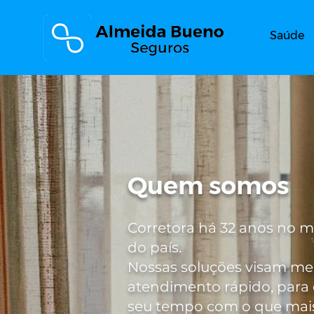
Saúde
Quem somos
Corretora há 32 anos no 
do país.
Nossas soluções visam me
atendimento rápido, para 
seu tempo com o que mais