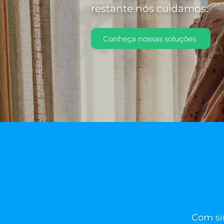
restante nós cuidamos.
Conheça nossas soluções
Com sim