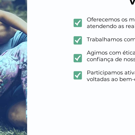
V
Oferecemos os me
atendendo as reai
Trabalhamos com 
Agimos com ética
confiança de noss
Participamos ati
voltadas ao bem-e