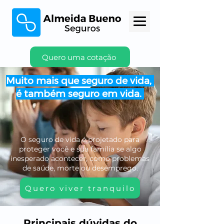
Quero uma cotação
Muito mais que seguro de vida,
é também seguro em vida.
O seguro de vida é projetado para
proteger você e sua família se algo
inesperado acontecer, como problemas
de saúde, morte ou desemprego.
Quero viver tranquilo
Principais dúvidas do