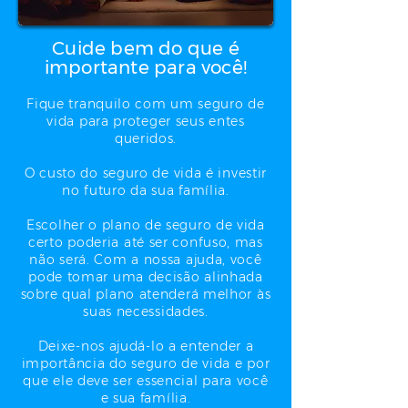
Cuide bem do que é
importante para você!
Fique tranquilo com um seguro de
vida para proteger seus entes
queridos.
O custo do seguro de vida é investir
no futuro da sua família.
Escolher o plano de seguro de vida
certo poderia até ser confuso, mas
não será. Com a nossa ajuda, você
pode tomar uma decisão alinhada
sobre qual plano atenderá melhor às
suas necessidades.
Deixe-nos ajudá-lo a entender a
importância do seguro de vida e por
que ele deve ser essencial para você
e sua família.